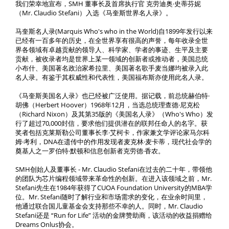
我们荣幸地宣布，SMH 董事长及首席执行官 克劳迪奥·史蒂芬妮
联系方式
（Mr. Claudio Stefani）入选《马奎斯世界名人录》。
马奎斯名人录(Marquis Who's who in the World)自1899年发行以来
已经有一百多年的历史，在全世界享有很高的声誉，每年收录全世
界各领域有卓越贡献的领导人、科学家、学者的事迹、生平及主要
贡献，被收录者均是世界上某一领域的创新者或推动者，美国总统
小布什、美国著名政治家希拉里、美国著名歌手麦当娜均被录入此
名人录。有鉴于其权威性和代表性，美国福布斯亦使用此名人录。
《马奎斯美国名人录》也已经被广泛使用。据记载，前总统赫伯特·
胡佛（Herbert Hoover）1968年12月，当选总统理查德·尼克松
（Richard Nixon）及其第35版的《美国名人录》（Who's Who）发
行了超过70,000封信，要求他们提供潜在的联邦任命人的名字。获
奖者包括克莱斯勒公司董事长李·艾柯卡，作家兼文学评论家马尔科
姆·考利，DNA在遗传中的作用发现者麦克林·麦卡蒂，现代社会学的
奠基人之一罗伯特·默顿和信息创新者克劳德·香农。
SMH创始人及董事长 - Mr. Claudio Stefani在过去的二十年，带领他
的团队为芯片编程领域带来革命性的创新。在进入该领域之前，Mr.
Stefani先生在1984年获得了CUOA Foundation University的MBA学
位。Mr. Stefani随时了解行业和市场需求的变化，在业余时间里，
他通过联合国儿童基金会支持那些不幸的人。同时，Mr. Claudio
Stefani还是 “Run for Life” 活动的金牌赞助商，该活动的收益捐赠给
Dreams Onlus协会。